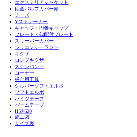
エクステリアジャケット
砲金バルブカバー頭
チーズ
Yストレーナー
キャップ・円錐キャップ
プレート・勾配付プレート
スリーパーカバー
シリコンシーラント
キクザ
ロングキクザ
ステンバンド
コーナー
板金用工具
シルバーソフトエルボ
ソフトエルボ
バイツテープ
バームテープ
HSJ-620
施工図
サイズ表